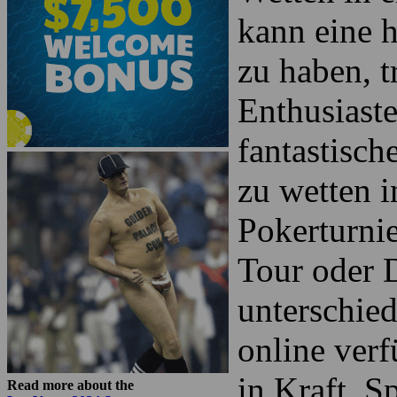
kann eine 
zu haben, t
Enthusiaste
fantastisc
zu wetten i
Pokerturni
Tour oder 
unterschie
online verf
in Kraft. S
Read more about the