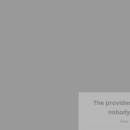
The provider
nobody'
Free 